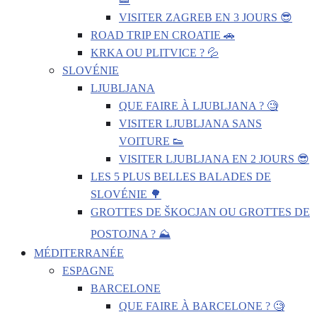
VISITER ZAGREB EN 3 JOURS 😎
ROAD TRIP EN CROATIE 🚗
KRKA OU PLITVICE ? 💦
SLOVÉNIE
LJUBLJANA
QUE FAIRE À LJUBLJANA ? 🧐
VISITER LJUBLJANA SANS
VOITURE 👟
VISITER LJUBLJANA EN 2 JOURS 😎
LES 5 PLUS BELLES BALADES DE
SLOVÉNIE 🌳
GROTTES DE ŠKOCJAN OU GROTTES DE
POSTOJNA ? ⛰️
MÉDITERRANÉE
ESPAGNE
BARCELONE
QUE FAIRE À BARCELONE ? 🧐