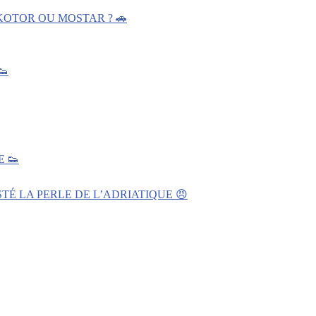
KOTOR OU MOSTAR ? 🚗
👟
 👟
TÉ LA PERLE DE L’ADRIATIQUE 😠