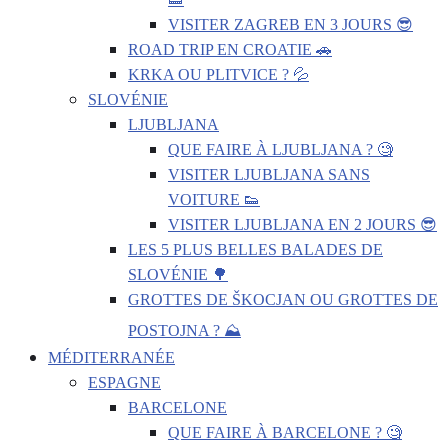
VISITER ZAGREB EN 3 JOURS 😎
ROAD TRIP EN CROATIE 🚗
KRKA OU PLITVICE ? 💦
SLOVÉNIE
LJUBLJANA
QUE FAIRE À LJUBLJANA ? 🧐
VISITER LJUBLJANA SANS
VOITURE 👟
VISITER LJUBLJANA EN 2 JOURS 😎
LES 5 PLUS BELLES BALADES DE
SLOVÉNIE 🌳
GROTTES DE ŠKOCJAN OU GROTTES DE
POSTOJNA ? ⛰️
MÉDITERRANÉE
ESPAGNE
BARCELONE
QUE FAIRE À BARCELONE ? 🧐