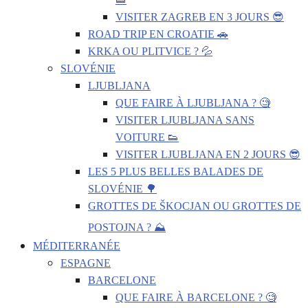
VISITER ZAGREB EN 3 JOURS 😎
ROAD TRIP EN CROATIE 🚗
KRKA OU PLITVICE ? 💦
SLOVÉNIE
LJUBLJANA
QUE FAIRE À LJUBLJANA ? 🧐
VISITER LJUBLJANA SANS
VOITURE 👟
VISITER LJUBLJANA EN 2 JOURS 😎
LES 5 PLUS BELLES BALADES DE
SLOVÉNIE 🌳
GROTTES DE ŠKOCJAN OU GROTTES DE
POSTOJNA ? ⛰️
MÉDITERRANÉE
ESPAGNE
BARCELONE
QUE FAIRE À BARCELONE ? 🧐