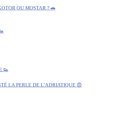
KOTOR OU MOSTAR ? 🚗
👟
 👟
TÉ LA PERLE DE L’ADRIATIQUE 😠