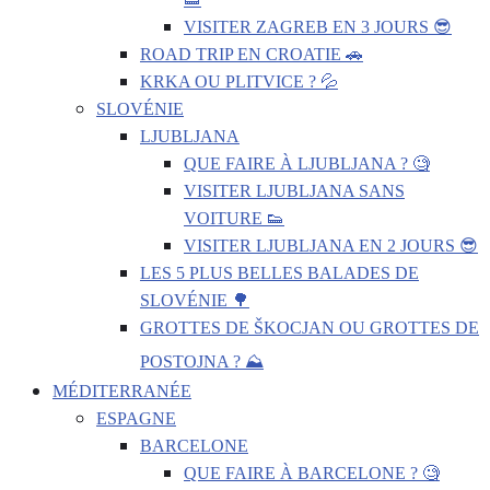
VISITER ZAGREB EN 3 JOURS 😎
ROAD TRIP EN CROATIE 🚗
KRKA OU PLITVICE ? 💦
SLOVÉNIE
LJUBLJANA
QUE FAIRE À LJUBLJANA ? 🧐
VISITER LJUBLJANA SANS
VOITURE 👟
VISITER LJUBLJANA EN 2 JOURS 😎
LES 5 PLUS BELLES BALADES DE
SLOVÉNIE 🌳
GROTTES DE ŠKOCJAN OU GROTTES DE
POSTOJNA ? ⛰️
MÉDITERRANÉE
ESPAGNE
BARCELONE
QUE FAIRE À BARCELONE ? 🧐