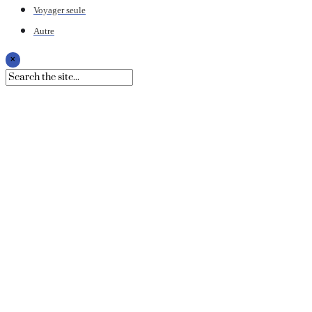
Voyager seule
Autre
×