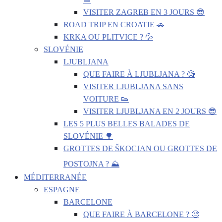
VISITER ZAGREB EN 3 JOURS 😎
ROAD TRIP EN CROATIE 🚗
KRKA OU PLITVICE ? 💦
SLOVÉNIE
LJUBLJANA
QUE FAIRE À LJUBLJANA ? 🧐
VISITER LJUBLJANA SANS
VOITURE 👟
VISITER LJUBLJANA EN 2 JOURS 😎
LES 5 PLUS BELLES BALADES DE
SLOVÉNIE 🌳
GROTTES DE ŠKOCJAN OU GROTTES DE
POSTOJNA ? ⛰️
MÉDITERRANÉE
ESPAGNE
BARCELONE
QUE FAIRE À BARCELONE ? 🧐