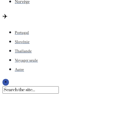
Norvège
✈️
Portugal
Slovénie
Thaïlande
Voyager seule
Autre
×