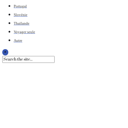
Portugal
Slovénie
Thaïlande
Voyager seule
Autre
×