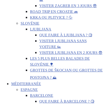
VISITER ZAGREB EN 3 JOURS 😎
ROAD TRIP EN CROATIE 🚗
KRKA OU PLITVICE ? 💦
SLOVÉNIE
LJUBLJANA
QUE FAIRE À LJUBLJANA ? 🧐
VISITER LJUBLJANA SANS
VOITURE 👟
VISITER LJUBLJANA EN 2 JOURS 😎
LES 5 PLUS BELLES BALADES DE
SLOVÉNIE 🌳
GROTTES DE ŠKOCJAN OU GROTTES DE
POSTOJNA ? ⛰️
MÉDITERRANÉE
ESPAGNE
BARCELONE
QUE FAIRE À BARCELONE ? 🧐