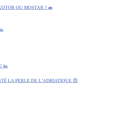
KOTOR OU MOSTAR ? 🚗
👟
 👟
TÉ LA PERLE DE L’ADRIATIQUE 😠