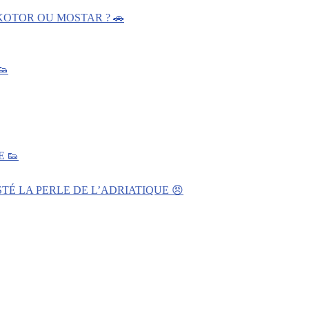
KOTOR OU MOSTAR ? 🚗
👟
 👟
TÉ LA PERLE DE L’ADRIATIQUE 😠