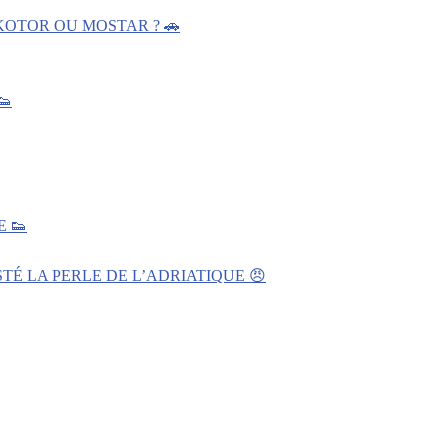
KOTOR OU MOSTAR ? 🚗
👟
 👟
TÉ LA PERLE DE L’ADRIATIQUE 😠