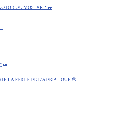
KOTOR OU MOSTAR ? 🚗
👟
 👟
TÉ LA PERLE DE L’ADRIATIQUE 😠