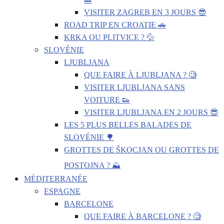
VISITER ZAGREB EN 3 JOURS 😎
ROAD TRIP EN CROATIE 🚗
KRKA OU PLITVICE ? 💦
SLOVÉNIE
LJUBLJANA
QUE FAIRE À LJUBLJANA ? 🧐
VISITER LJUBLJANA SANS
VOITURE 👟
VISITER LJUBLJANA EN 2 JOURS 😎
LES 5 PLUS BELLES BALADES DE
SLOVÉNIE 🌳
GROTTES DE ŠKOCJAN OU GROTTES DE
POSTOJNA ? ⛰️
MÉDITERRANÉE
ESPAGNE
BARCELONE
QUE FAIRE À BARCELONE ? 🧐