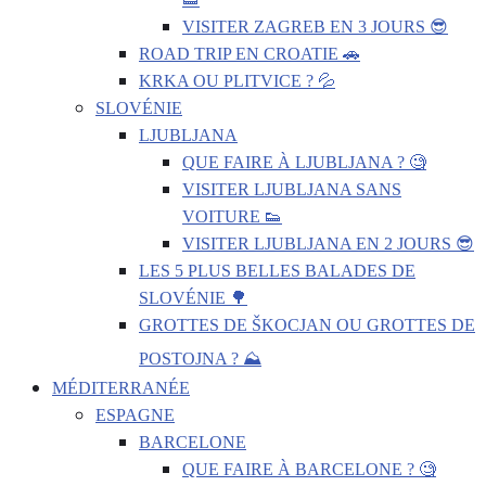
VISITER ZAGREB EN 3 JOURS 😎
ROAD TRIP EN CROATIE 🚗
KRKA OU PLITVICE ? 💦
SLOVÉNIE
LJUBLJANA
QUE FAIRE À LJUBLJANA ? 🧐
VISITER LJUBLJANA SANS
VOITURE 👟
VISITER LJUBLJANA EN 2 JOURS 😎
LES 5 PLUS BELLES BALADES DE
SLOVÉNIE 🌳
GROTTES DE ŠKOCJAN OU GROTTES DE
POSTOJNA ? ⛰️
MÉDITERRANÉE
ESPAGNE
BARCELONE
QUE FAIRE À BARCELONE ? 🧐