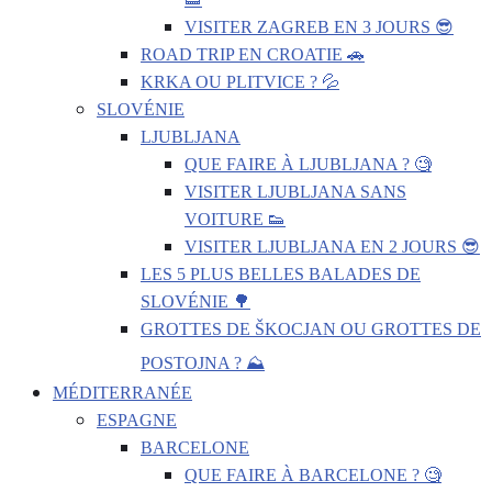
VISITER ZAGREB EN 3 JOURS 😎
ROAD TRIP EN CROATIE 🚗
KRKA OU PLITVICE ? 💦
SLOVÉNIE
LJUBLJANA
QUE FAIRE À LJUBLJANA ? 🧐
VISITER LJUBLJANA SANS
VOITURE 👟
VISITER LJUBLJANA EN 2 JOURS 😎
LES 5 PLUS BELLES BALADES DE
SLOVÉNIE 🌳
GROTTES DE ŠKOCJAN OU GROTTES DE
POSTOJNA ? ⛰️
MÉDITERRANÉE
ESPAGNE
BARCELONE
QUE FAIRE À BARCELONE ? 🧐