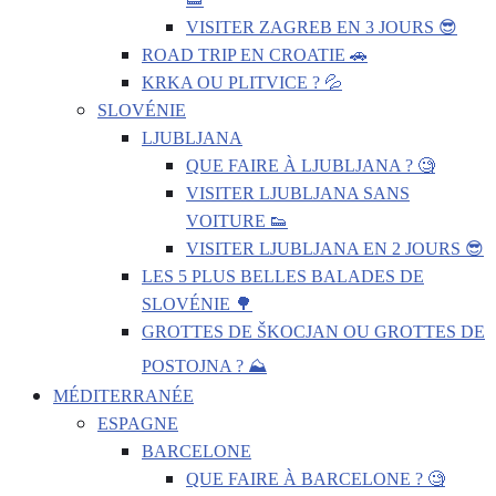
VISITER ZAGREB EN 3 JOURS 😎
ROAD TRIP EN CROATIE 🚗
KRKA OU PLITVICE ? 💦
SLOVÉNIE
LJUBLJANA
QUE FAIRE À LJUBLJANA ? 🧐
VISITER LJUBLJANA SANS
VOITURE 👟
VISITER LJUBLJANA EN 2 JOURS 😎
LES 5 PLUS BELLES BALADES DE
SLOVÉNIE 🌳
GROTTES DE ŠKOCJAN OU GROTTES DE
POSTOJNA ? ⛰️
MÉDITERRANÉE
ESPAGNE
BARCELONE
QUE FAIRE À BARCELONE ? 🧐